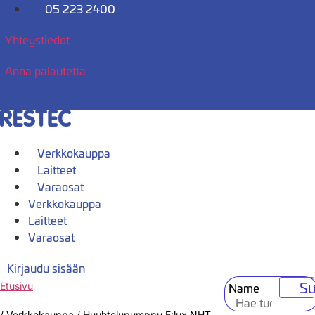
Mene
05 223 2400
sisältöön
Yhteystiedot
Anna palautetta
Verkkokauppa
Laitteet
Varaosat
Verkkokauppa
Laitteet
Varaosat
Kirjaudu sisään
Su
Name
Etusivu
/
Verkkokauppa
/
Huuhtelupumppu E:lux NHT