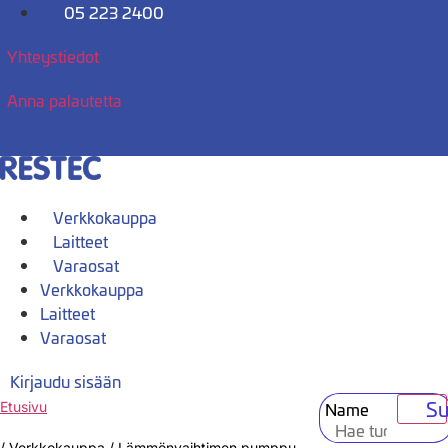
Mene
05 223 2400
sisältöön
Yhteystiedot
Anna palautetta
Verkkokauppa
Laitteet
Varaosat
Verkkokauppa
Laitteet
Varaosat
Kirjaudu sisään
Su
Name
Etusivu
/
Verkkokauppa
/
Lämmönvaihtimen pumppu