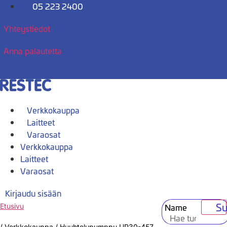
Mene
05 223 2400
sisältöön
Yhteystiedot
Anna palautetta
Verkkokauppa
Laitteet
Varaosat
Verkkokauppa
Laitteet
Varaosat
Kirjaudu sisään
Su
Name
Etusivu
/
Verkkokauppa
/
Huuhtelupumppu UP30-457