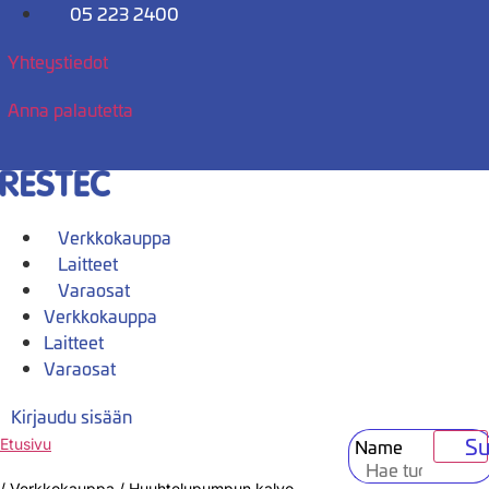
Mene
05 223 2400
sisältöön
Yhteystiedot
Anna palautetta
Verkkokauppa
Laitteet
Varaosat
Verkkokauppa
Laitteet
Varaosat
Kirjaudu sisään
Su
Name
Etusivu
/
Verkkokauppa
/
Huuhtelupumpun kalvo