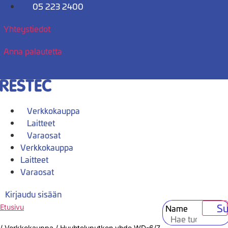
Mene
05 223 2400
sisältöön
Yhteystiedot
Anna palautetta
Verkkokauppa
Laitteet
Varaosat
Verkkokauppa
Laitteet
Varaosat
Kirjaudu sisään
Su
Name
Etusivu
/
Verkkokauppa
/
Huuhteluputken yhde WD-6/7