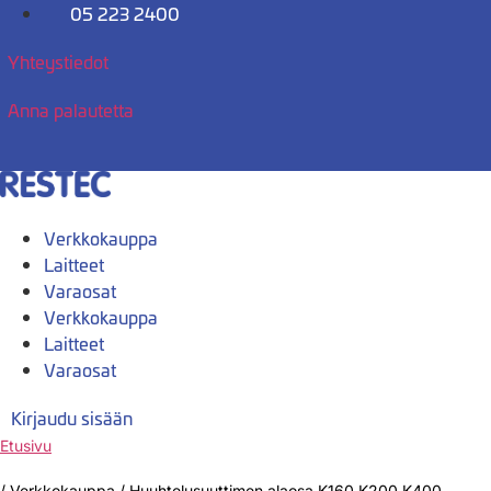
Mene
05 223 2400
sisältöön
Yhteystiedot
Anna palautetta
Verkkokauppa
Laitteet
Varaosat
Verkkokauppa
Laitteet
Varaosat
Kirjaudu sisään
Etusivu
/
Verkkokauppa
/
Huuhtelusuuttimen alaosa K160,K200,K400