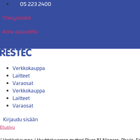
Mene
05 223 2400
sisältöön
Yhteystiedot
Anna palautetta
Verkkokauppa
Laitteet
Varaosat
Verkkokauppa
Laitteet
Varaosat
Kirjaudu sisään
Etusivu
/
Verkkokauppa
/
Huuhteluvarren mutteri River 81 Niagara, Pluvia, F