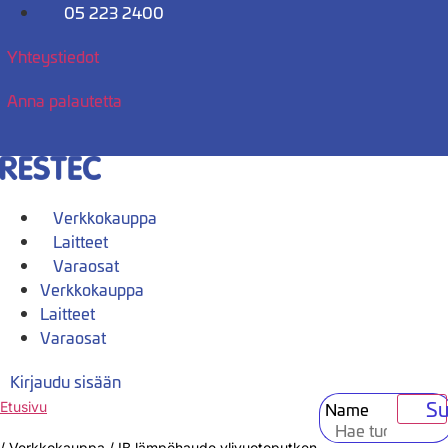
Mene
05 223 2400
sisältöön
Yhteystiedot
Anna palautetta
Verkkokauppa
Laitteet
Varaosat
Verkkokauppa
Laitteet
Varaosat
Kirjaudu sisään
Su
Name
Etusivu
/
Verkkokauppa
/
IB lämpöhaude ylivuotoputken