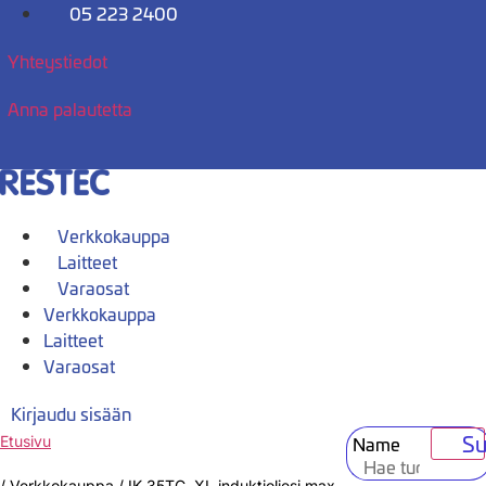
Mene
05 223 2400
sisältöön
Yhteystiedot
Anna palautetta
Verkkokauppa
Laitteet
Varaosat
Verkkokauppa
Laitteet
Varaosat
Kirjaudu sisään
Su
Name
Etusivu
/
Verkkokauppa
/
IK 35TC, XL induktioliesi max