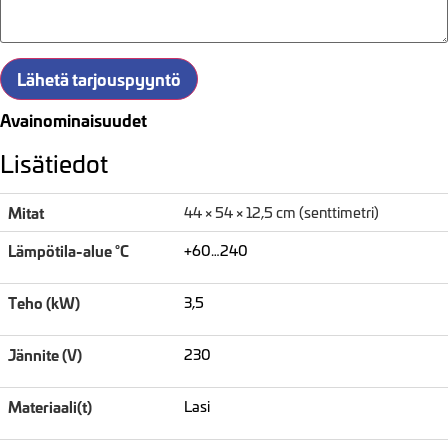
Lähetä tarjouspyyntö
Avainominaisuudet
Lisätiedot
Mitat
44 × 54 × 12,5 cm (senttimetri)
Lämpötila-alue °C
+60…240
Teho (kW)
3,5
Jännite (V)
230
Materiaali(t)
Lasi