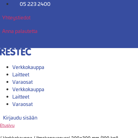
Mene
05 223 2400
sisältöön
Yhteystiedot
Anna palautetta
Verkkokauppa
Laitteet
Varaosat
Verkkokauppa
Laitteet
Varaosat
Kirjaudu sisään
Etusivu
/
Verkkokauppa
/
Ilmakanavapussi 200×300 mm (100 kpl)