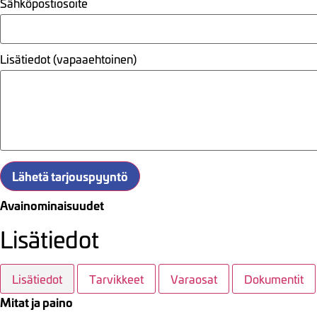
Sähköpostiosoite
Lisätiedot (vapaaehtoinen)
Lähetä tarjouspyyntö
Avainominaisuudet
Lisätiedot
Lisätiedot
Tarvikkeet
Varaosat
Dokumentit
Mitat ja paino