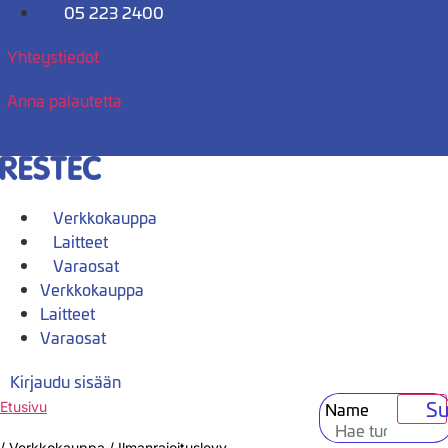
Mene
05 223 2400
sisältöön
Yhteystiedot
Anna palautetta
Verkkokauppa
Laitteet
Varaosat
Verkkokauppa
Laitteet
Varaosat
Kirjaudu sisään
Su
Name
Etusivu
/
Verkkokauppa
/
Ilmanrajoituslevy