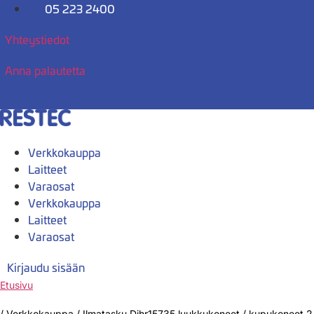
Mene
05 223 2400
sisältöön
Yhteystiedot
Anna palautetta
Verkkokauppa
Laitteet
Varaosat
Verkkokauppa
Laitteet
Varaosat
Kirjaudu sisään
Etusivu
/
Verkkokauppa
/
Ilmatasku Dihr15735 luukkukoneet / kupukoneet 2