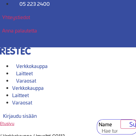
Mene
05 223 2400
sisältöön
Yhteystiedot
Anna palautetta
Verkkokauppa
Laitteet
Varaosat
Verkkokauppa
Laitteet
Varaosat
Kirjaudu sisään
Su
Name
Etusivu
/
Verkkokauppa
/
Imusihti CO112