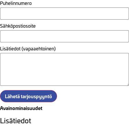
Puhelinnumero
Sähköpostiosoite
Lisätiedot (vapaaehtoinen)
Lähetä tarjouspyyntö
Avainominaisuudet
Lisätiedot