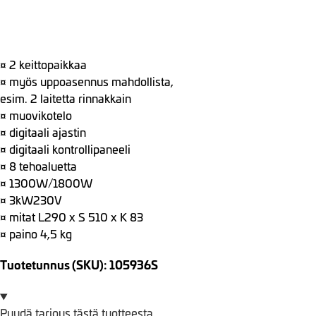
¤ 2 keittopaikkaa
¤ myös uppoasennus mahdollista,
esim. 2 laitetta rinnakkain
¤ muovikotelo
¤ digitaali ajastin
¤ digitaali kontrollipaneeli
¤ 8 tehoaluetta
¤ 1300W/1800W
¤ 3kW230V
¤ mitat L290 x S 510 x K 83
¤ paino 4,5 kg
Tuotetunnus (SKU): 105936S
Pyydä tarjous tästä tuotteesta