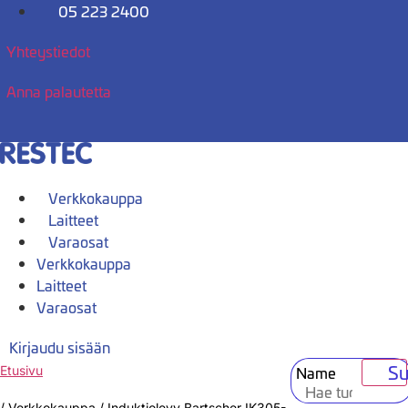
Mene
05 223 2400
sisältöön
Yhteystiedot
Anna palautetta
Verkkokauppa
Laitteet
Varaosat
Verkkokauppa
Laitteet
Varaosat
Kirjaudu sisään
Su
Name
Etusivu
/
Verkkokauppa
/
Induktiolevy Bartscher IK305-