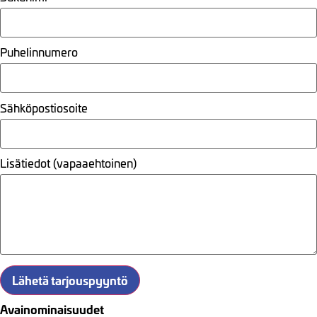
Puhelinnumero
Sähköpostiosoite
Lisätiedot (vapaaehtoinen)
Lähetä tarjouspyyntö
Avainominaisuudet