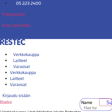
Mene
05 223 2400
sisältöön
Yhteystiedot
Anna palautetta
Verkkokauppa
Laitteet
Varaosat
Verkkokauppa
Laitteet
Varaosat
Kirjaudu sisään
Su
Name
Etusivu
/
Verkkokauppa
/
Induktiolieden jalusta Bartscher