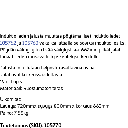
Induktiolieden jalusta muuttaa pöytämalliset induktioliedet
105762
ja
105763
vakaiksi lattialla seisoviksi induktioliesiksi.
Pöydän välihylly tuo lisää säilytystilaa. 662mm pitkät jalat
tuovat lieden mukavalle työskentelykorkeudelle.
Jalusta toimitetaan helposti kasattavina osina
Jalat ovat korkeussäädettäviä
Väri: hopea
Materiaali: Ruostumaton teräs
Ulkomitat:
Leveys: 720mmx syvyys 800mm x korkeus 663mm
Paino: 7,58kg
Tuotetunnus (SKU): 105770