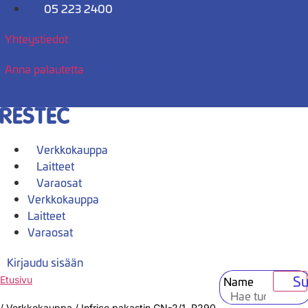
Mene
05 223 2400
sisältöön
Yhteystiedot
Anna palautetta
Verkkokauppa
Laitteet
Varaosat
Verkkokauppa
Laitteet
Varaosat
Kirjaudu sisään
Su
Name
Etusivu
/
Verkkokauppa
/
Infrico pakastin GN-2/1, R290