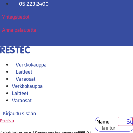
Mene
05 223 2400
sisältöön
Yhteystiedot
Anna palautetta
Verkkokauppa
Laitteet
Varaosat
Verkkokauppa
Laitteet
Varaosat
Kirjaudu sisään
Su
Name
Etusivu
/
Verkkokauppa
/
Bartscher Iso-termossäiliö 9 L