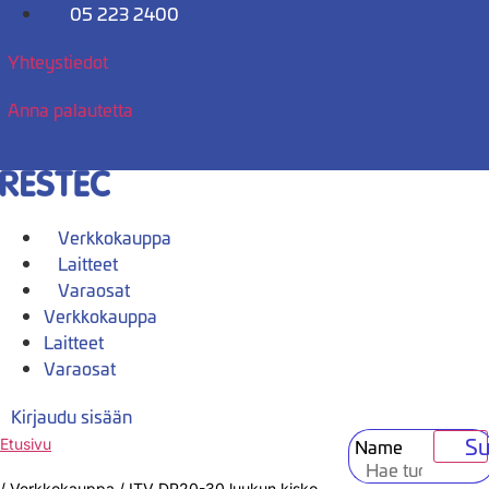
Mene
05 223 2400
sisältöön
Yhteystiedot
Anna palautetta
Verkkokauppa
Laitteet
Varaosat
Verkkokauppa
Laitteet
Varaosat
Kirjaudu sisään
Su
Name
Etusivu
/
Verkkokauppa
/
ITV DP20-30 luukun kisko