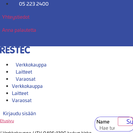
Mene
05 223 2400
sisältöön
Yhteystiedot
Anna palautetta
Verkkokauppa
Laitteet
Varaosat
Verkkokauppa
Laitteet
Varaosat
Kirjaudu sisään
Su
Name
Etusivu
/
Verkkokauppa
/
ITV Q40S-130C luukun kisko