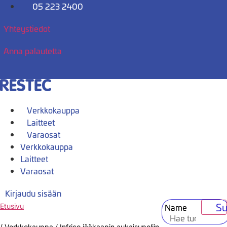
Mene
05 223 2400
sisältöön
Yhteystiedot
Anna palautetta
Verkkokauppa
Laitteet
Varaosat
Verkkokauppa
Laitteet
Varaosat
Kirjaudu sisään
Su
Name
Etusivu
/
Verkkokauppa
/
Infrico jääkaapin aukaisupoljin