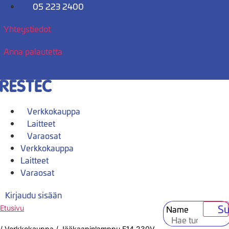
Mene
05 223 2400
sisältöön
Yhteystiedot
Anna palautetta
Verkkokauppa
Laitteet
Varaosat
Verkkokauppa
Laitteet
Varaosat
Kirjaudu sisään
Su
Name
Etusivu
/
Verkkokauppa
/
Jääkaapinlamppu E14 230V