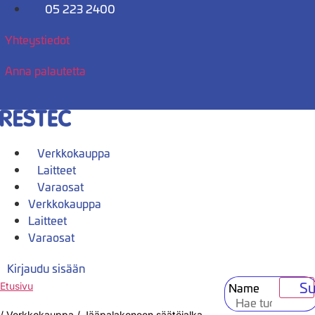
Mene
05 223 2400
sisältöön
Yhteystiedot
Anna palautetta
Verkkokauppa
Laitteet
Varaosat
Verkkokauppa
Laitteet
Varaosat
Kirjaudu sisään
Su
Name
Etusivu
/
Verkkokauppa
/
Jääpalakoneen säätöjalka