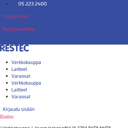
Mene
05 223 2400
sisältöön
Yhteystiedot
Anna palautetta
Verkkokauppa
Laitteet
Varaosat
Verkkokauppa
Laitteet
Varaosat
Kirjaudu sisään
Etusivu
/
Verkkokauppa
/
Jousen laakeri pitkä 0L2794 EHT8 NHT8