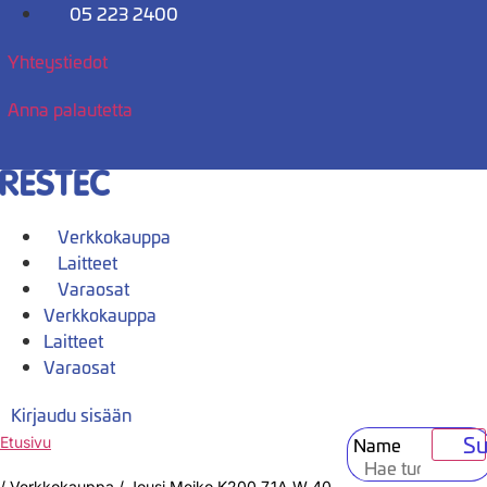
Mene
05 223 2400
sisältöön
Yhteystiedot
Anna palautetta
Verkkokauppa
Laitteet
Varaosat
Verkkokauppa
Laitteet
Varaosat
Kirjaudu sisään
Su
Name
Etusivu
/
Verkkokauppa
/
Jousi Meiko K200 7.1A W 40