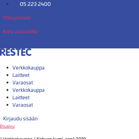
Mene
05 223 2400
sisältöön
Yhteystiedot
Anna palautetta
Verkkokauppa
Laitteet
Varaosat
Verkkokauppa
Laitteet
Varaosat
Kirjaudu sisään
Etusivu
/
Verkkokauppa
/
Kahvan kumi, sopii 2019