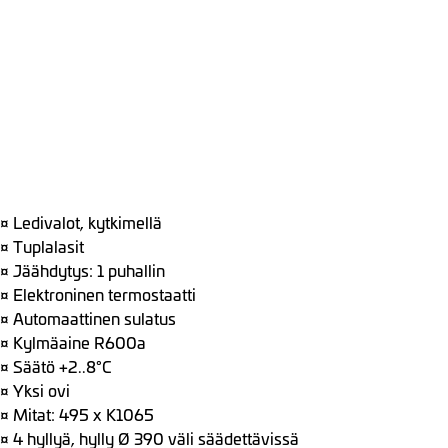
¤ Ledivalot, kytkimellä
¤ Tuplalasit
¤ Jäähdytys: 1 puhallin
¤ Elektroninen termostaatti
¤ Automaattinen sulatus
¤ Kylmäaine R600a
¤ Säätö +2..8°C
¤ Yksi ovi
¤ Mitat: 495 x K1065
¤ 4 hyllyä, hylly Ø 390 väli säädettävissä