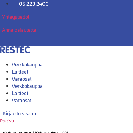
Mene
05 223 2400
sisältöön
Yhteystiedot
Anna palautetta
Verkkokauppa
Laitteet
Varaosat
Verkkokauppa
Laitteet
Varaosat
Kirjaudu sisään
Etusivu
/
Verkkokauppa
/
Kakkukylmä 100L