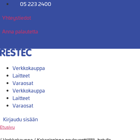
Mene
05 223 2400
sisältöön
Yhteystiedot
Anna palautetta
Verkkokauppa
Laitteet
Varaosat
Verkkokauppa
Laitteet
Varaosat
Kirjaudu sisään
Etusivu
/
Verkkokauppa
/
Kaksoisnippa neulaventtiilillä, hatulla