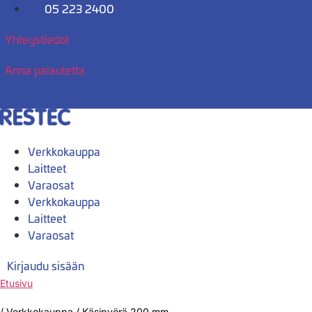
Mene
05 223 2400
sisältöön
Yhteystiedot
Anna palautetta
Verkkokauppa
Laitteet
Varaosat
Verkkokauppa
Laitteet
Varaosat
Kirjaudu sisään
Etusivu
/
Verkkokauppa
/
Käsipyörä 200 mm