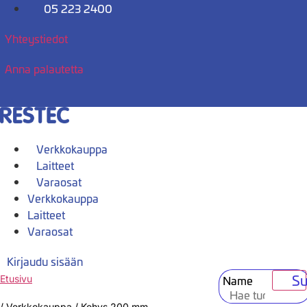
Mene
05 223 2400
sisältöön
Yhteystiedot
Anna palautetta
Verkkokauppa
Laitteet
Varaosat
Verkkokauppa
Laitteet
Varaosat
Kirjaudu sisään
Su
Name
Etusivu
/
Verkkokauppa
/
Kehys 200 mm