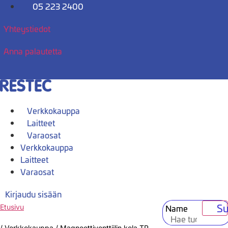
Mene
05 223 2400
sisältöön
Yhteystiedot
Anna palautetta
Verkkokauppa
Laitteet
Varaosat
Verkkokauppa
Laitteet
Varaosat
Kirjaudu sisään
Su
Name
Etusivu
/
Verkkokauppa
/
Magneettiventtiilin kela TP