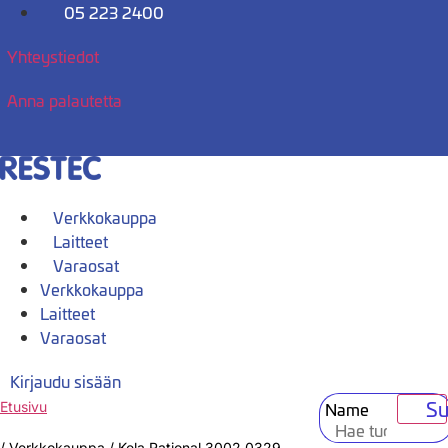
Mene
05 223 2400
sisältöön
Yhteystiedot
Anna palautetta
Verkkokauppa
Laitteet
Varaosat
Verkkokauppa
Laitteet
Varaosat
Kirjaudu sisään
Su
Name
Etusivu
/
Verkkokauppa
/
Kela Rational 3002.0329