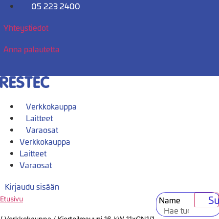
Mene
05 223 2400
sisältöön
Yhteystiedot
Anna palautetta
Verkkokauppa
Laitteet
Varaosat
Verkkokauppa
Laitteet
Varaosat
Kirjaudu sisään
Su
Name
Etusivu
/
Verkkokauppa
/
Kiertoilmauuni 16 kW 11xGN1/1