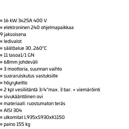
¤ 16 kW 3x25A 400 V
¤ elektroninen 240 ohjelmapaikkaa
9 jaksoisena
¤ ledivalot
¤ säätöalue 30..260°C
¤ 11 tasoa1/1 GN
¤ 68mm johdeväli
¤ 3 moottoria, suunnan vaihto
¤ suoraruiskutus vastuksille
¤ höyrykeitto
¤ 2 kpl vesiliitäntä 3/4”max. 3 bar. + viemäröinti
¤ sivukääntöinen ovi
¤ materiaali: ruostumaton teräs
¤ AISI 304
¤ ulkomitat L935xS930xK1150
¤ paino 155 kg