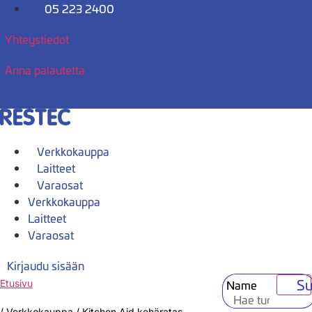
Mene
05 223 2400
sisältöön
Yhteystiedot
Anna palautetta
Verkkokauppa
Laitteet
Varaosat
Verkkokauppa
Laitteet
Varaosat
Kirjaudu sisään
Su
Name
Etusivu
/
Verkkokauppa
/
Kitchen Aid kehäratas