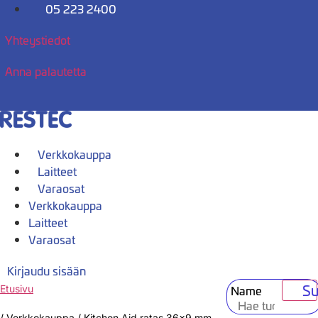
Mene
05 223 2400
sisältöön
Yhteystiedot
Anna palautetta
Verkkokauppa
Laitteet
Varaosat
Verkkokauppa
Laitteet
Varaosat
Kirjaudu sisään
Su
Name
Etusivu
/
Verkkokauppa
/
Kitchen Aid ratas 36×9 mm