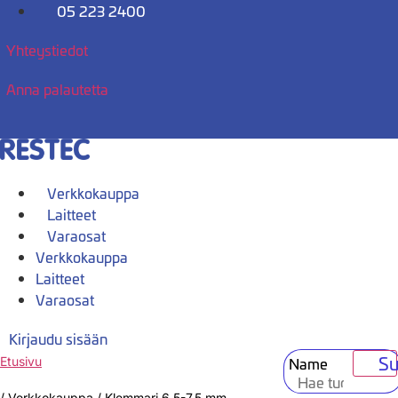
Mene
05 223 2400
sisältöön
Yhteystiedot
Anna palautetta
Verkkokauppa
Laitteet
Varaosat
Verkkokauppa
Laitteet
Varaosat
Kirjaudu sisään
Su
Name
Etusivu
/
Verkkokauppa
/
Klemmari 6,5-7,5 mm.