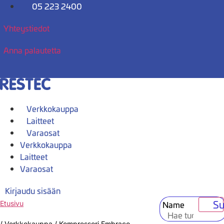
Mene
05 223 2400
sisältöön
Yhteystiedot
Anna palautetta
Verkkokauppa
Laitteet
Varaosat
Verkkokauppa
Laitteet
Varaosat
Kirjaudu sisään
Su
Name
Etusivu
/
Verkkokauppa
/
Kompressori Embraco