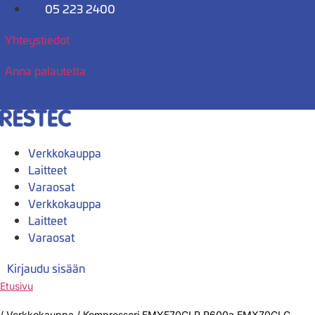
Mene
05 223 2400
sisältöön
Yhteystiedot
Anna palautetta
Verkkokauppa
Laitteet
Varaosat
Verkkokauppa
Laitteet
Varaosat
Kirjaudu sisään
Etusivu
/
Verkkokauppa
/
Kompressori EMYE70CLP R600a EMX70CLC