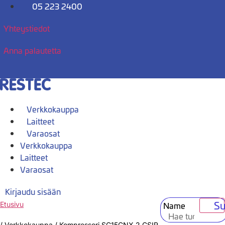
Mene
05 223 2400
sisältöön
Yhteystiedot
Anna palautetta
Verkkokauppa
Laitteet
Varaosat
Verkkokauppa
Laitteet
Varaosat
Kirjaudu sisään
Su
Name
Etusivu
/
Verkkokauppa
/
Kompressori SC15CNX.2 CSIR