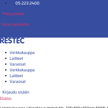
Mene
05 223 2400
sisältöön
Yhteystiedot
Anna palautetta
Verkkokauppa
Laitteet
Varaosat
Verkkokauppa
Laitteet
Varaosat
Kirjaudu sisään
Etusivu
/
Verkkokauppa
/
Koneikko kylmäpöytiin, 335x500x303mm 500W,