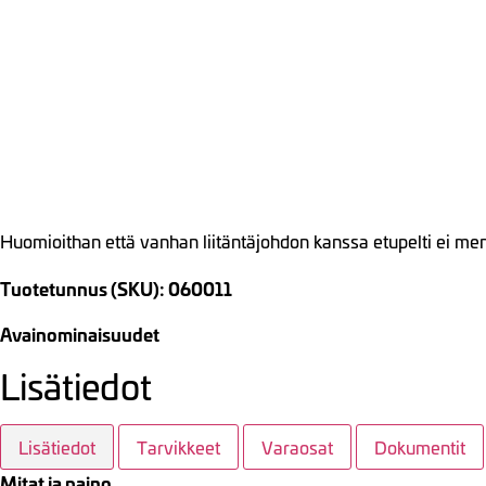
Huomioithan että vanhan liitäntäjohdon kanssa etupelti ei me
Tuotetunnus (SKU): 060011
Avainominaisuudet
Lisätiedot
Lisätiedot
Tarvikkeet
Varaosat
Dokumentit
Mitat ja paino