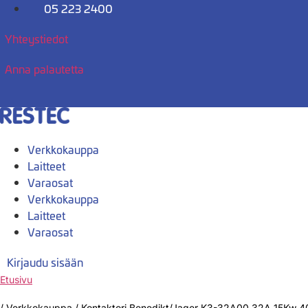
Mene
05 223 2400
sisältöön
Yhteystiedot
Anna palautetta
Verkkokauppa
Laitteet
Varaosat
Verkkokauppa
Laitteet
Varaosat
Kirjaudu sisään
Etusivu
/
Verkkokauppa
/
Kontaktori Benedikt/Jager K3-32A00 32A 15Kw 