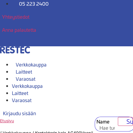
Mene
05 223 2400
sisältöön
Yhteystiedot
Anna palautetta
Verkkokauppa
Laitteet
Varaosat
Verkkokauppa
Laitteet
Varaosat
Kirjaudu sisään
Su
Name
Etusivu
/
Verkkokauppa
/
Kontaktorin kela AC400Vsopii