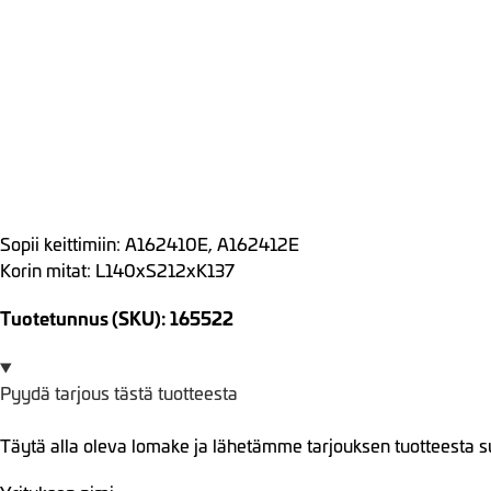
Sopii keittimiin: A162410E, A162412E
Korin mitat: L140xS212xK137
Tuotetunnus (SKU): 165522
Pyydä tarjous tästä tuotteesta
Täytä alla oleva lomake ja lähetämme tarjouksen tuotteesta s