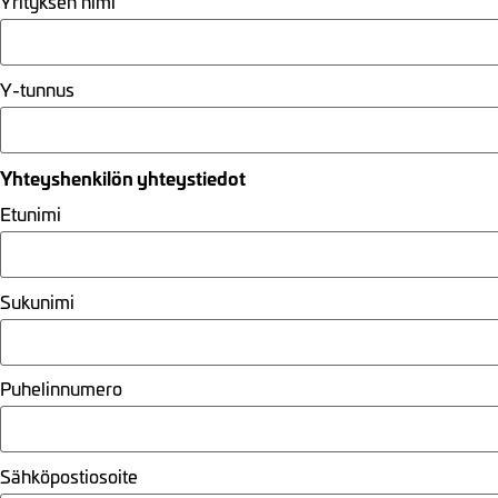
Yrityksen nimi
Y-tunnus
Yhteyshenkilön yhteystiedot
Etunimi
Sukunimi
Puhelinnumero
Sähköpostiosoite