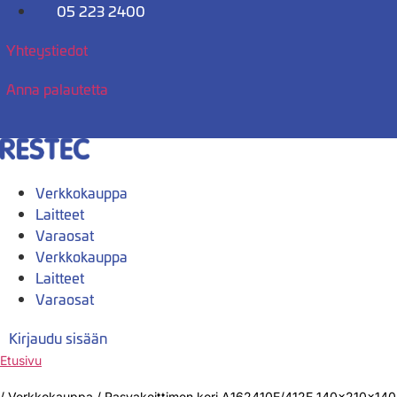
Mene
05 223 2400
sisältöön
Yhteystiedot
Anna palautetta
Verkkokauppa
Laitteet
Varaosat
Verkkokauppa
Laitteet
Varaosat
Kirjaudu sisään
Etusivu
/
Verkkokauppa
/
Rasvakeittimen kori A162410E/412E 140x210x14