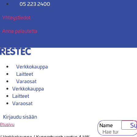
Mene
05 223 2400
sisältöön
Yhteystiedot
Anna palautetta
Verkkokauppa
Laitteet
Varaosat
Verkkokauppa
Laitteet
Varaosat
Kirjaudu sisään
Su
Name
Etusivu
/
Verkkokauppa
/
Kupperbusch vastus 4 kW