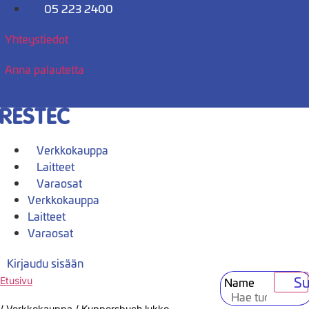
Mene
05 223 2400
sisältöön
Yhteystiedot
Anna palautetta
Verkkokauppa
Laitteet
Varaosat
Verkkokauppa
Laitteet
Varaosat
Kirjaudu sisään
Su
Name
Etusivu
/
Verkkokauppa
/
Kuppersbuch lukko