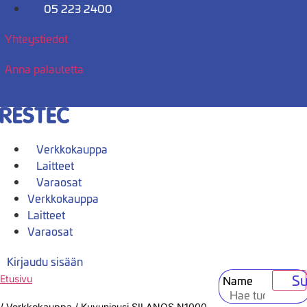
Mene
05 223 2400
sisältöön
Yhteystiedot
Anna palautetta
Verkkokauppa
Laitteet
Varaosat
Verkkokauppa
Laitteet
Varaosat
Kirjaudu sisään
Su
Name
Etusivu
/
Verkkokauppa
/
Kuvunjousi SILANOS N1000,