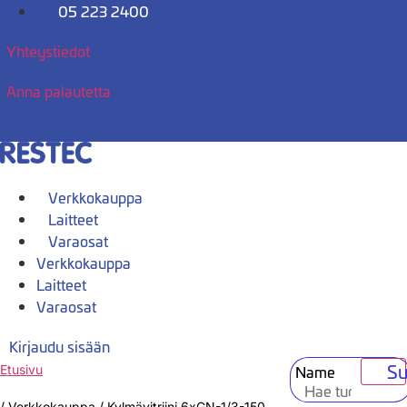
Mene
05 223 2400
sisältöön
Yhteystiedot
Anna palautetta
Verkkokauppa
Laitteet
Varaosat
Verkkokauppa
Laitteet
Varaosat
Kirjaudu sisään
Su
Name
Etusivu
/
Verkkokauppa
/
Kylmävitriini 6xGN-1/3-150