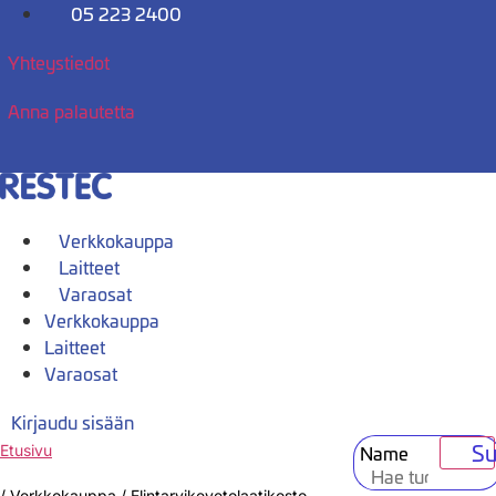
Mene
05 223 2400
sisältöön
Yhteystiedot
Anna palautetta
Verkkokauppa
Laitteet
Varaosat
Verkkokauppa
Laitteet
Varaosat
Kirjaudu sisään
Su
Name
Etusivu
/
Verkkokauppa
/
Elintarvikevetolaatikosto