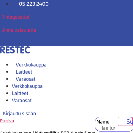
Mene
05 223 2400
sisältöön
Yhteystiedot
Anna palautetta
Verkkokauppa
Laitteet
Varaosat
Verkkokauppa
Laitteet
Varaosat
Kirjaudu sisään
Su
Name
Etusivu
/
Verkkokauppa
/
Kytkentäliitin PCB 4-pole 5 mm