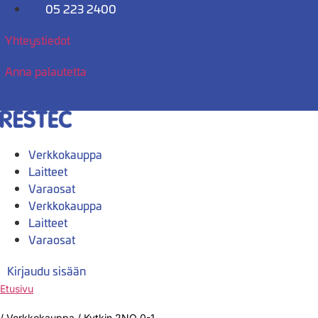
Mene
05 223 2400
sisältöön
Yhteystiedot
Anna palautetta
Verkkokauppa
Laitteet
Varaosat
Verkkokauppa
Laitteet
Varaosat
Kirjaudu sisään
Etusivu
/
Verkkokauppa
/
Kytkin 2NO 0-1