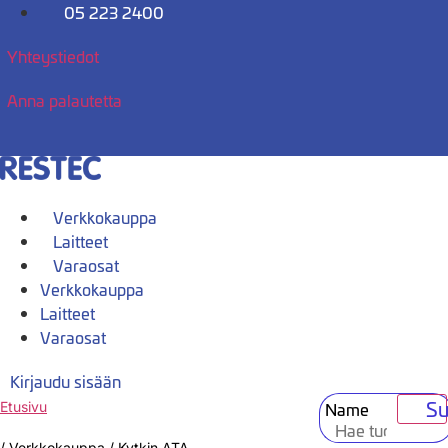
Mene
05 223 2400
sisältöön
Yhteystiedot
Anna palautetta
Verkkokauppa
Laitteet
Varaosat
Verkkokauppa
Laitteet
Varaosat
Kirjaudu sisään
Su
Name
Etusivu
/
Verkkokauppa
/
Kytkin ATA